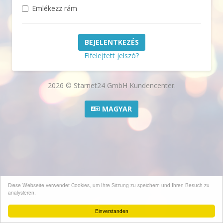
Emlékezz rám
Elfelejtett jelszó?
2026 © Starnet24 GmbH Kundencenter.
MAGYAR
Diese Webseite verwendet Cookies, um Ihre Sitzung zu speichern und Ihren Besuch zu
analysieren.
Einverstanden